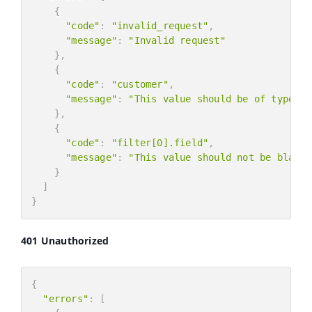
"id"
:
542335
,
{
"name"
:
"string"
"code"
:
"invalid_request"
,
}
"message"
:
"Invalid request"
}
}
,
{
"code"
:
"customer"
,
"message"
:
"This value should be of type nu
}
,
{
"code"
:
"filter[0].field"
,
"message"
:
"This value should not be blank.
}
]
}
401 Unauthorized
{
"errors"
:
[