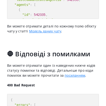
"agents"
:
[
{
"id"
:
542335
,
"name"
:
"string"
,
"email"
:
"string"
,
Ви можете отримати деталі по кожному полю обʼєкту
"role"
:
"string"
чату у статті
Модель даних чату
.
}
]
,
"customer"
:
{
"id"
:
542335
,
🛑 Відповіді з помилками
"name"
:
"string"
,
"email"
:
"string"
,
"userId"
:
"string"
Ви можете отримати один із наведених нижче кодів
}
,
статусу помилки та відповіді. Детальніше про коди
"assignee"
:
{
помилок ви можете прочитати за
посиланням
.
"id"
:
542335
,
"name"
:
"string"
,
400 Bad Request
"email"
:
"string"
,
"role"
:
"string"
}
,
{
"department"
:
{
"errors"
:
[