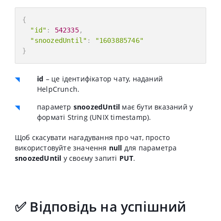
{
"id"
:
542335
,
"snoozedUntil"
:
"1603885746"
}
id
– це ідентифікатор чату, наданий
HelpCrunch.
параметр
snoozedUntil
має бути вказаний у
форматі String (UNIX timestamp).
Щоб скасувати нагадування про чат, просто
використовуйте значення
null
для параметра
snoozedUntil
у своєму запиті
PUT
.
✅ Відповідь на успішний