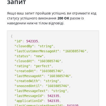
запит
Якщо ваш запит пройшов успішно, ви отримаєте код
статусу успішного виконання
200 OK
разом із
наведеним нижче тілом відповіді.
{
"id"
:
542335
,
"closedBy"
:
"string"
,
"lastCustomerMessageAt"
:
"1603885746"
,
"status"
:
"new"
,
"closedAt"
:
"1603885746"
,
"rating"
:
"perfect"
,
"createdAt"
:
"1603885746"
,
"lastMessageAt"
:
"1603885746"
,
"createdWith"
:
"string"
,
"snoozedUntil"
:
"1603885746"
,
"lastMessageText"
:
"string"
,
"lastMessageId"
:
542335
,
"applicationId"
:
542335
,
"lastCommunicatedAgentId"
:
542335
,