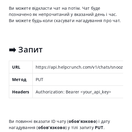
Ви можете відкласти чат на потім. Чат буде
позначено як непрочитаний у вказаний день і час.
Ви можете будь-коли скасувати нагадування про чат.
➡️ Запит
URL
https://api.helpcrunch.com/v1/chats/snooze
Метод
PUT
Headers
Authorization: Bearer <your_api_key>
Ви повинні вказати ID чату (
обов’язково
) і дату
нагадування (
обов’язково
) у тілі запиту
PUT
.