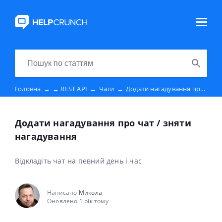
Головна
→
↔️ REST API
→
Чати
→
Додати нагадування про чат / зняти нагадування
Додати нагадування про чат / зняти
нагадування
Відкладіть чат на певний день і час
Написано
Микола
Оновлено 1 рік тому