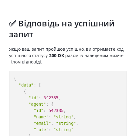
✅ Відповідь на успішний
запит
Якщо ваш запит пройшов успішно, ви отримаєте код
успішного статусу
200 OK
разом із наведеним нижче
тілом відповіді.
{
"data"
:
[
{
"id"
:
542335
,
"agent"
:
{
"id"
:
542335
,
"name"
:
"string"
,
"email"
:
"string"
,
"role"
:
"string"