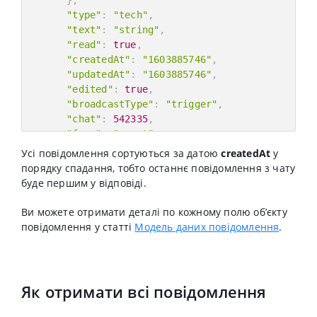
}
,
"type"
:
"tech"
,
"text"
:
"string"
,
"read"
:
true
,
"createdAt"
:
"1603885746"
,
"updatedAt"
:
"1603885746"
,
"edited"
:
true
,
"broadcastType"
:
"trigger"
,
"chat"
:
542335
,
"from"
:
"agent"
}
Усі повідомлення сортуються за датою
createdAt
у
]
,
порядку спадання, тобто останнє повідомлення з чату
"total"
:
543
буде першим у відповіді.
}
Ви можете отримати деталі по кожному полю обʼєкту
повідомлення у статті
Модель даних повідомлення
.
Як отримати всі повідомлення