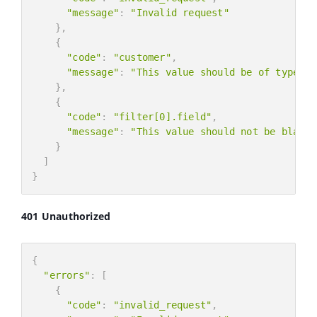
"message"
:
"Invalid request"
}
,
{
"code"
:
"customer"
,
"message"
:
"This value should be of type nu
}
,
{
"code"
:
"filter[0].field"
,
"message"
:
"This value should not be blank.
}
]
}
401 Unauthorized
{
"errors"
:
[
{
"code"
:
"invalid_request"
,