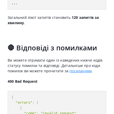
...
Загальний ліміт запитів становить
120 запитів за
хвилину
.
🛑 Відповіді з помилками
Ви можете отримати один із наведених нижче кодів
статусу помилки та відповіді. Детальніше про коди
помилок ви можете прочитати за
посиланням
.
400 Bad Request
{
"errors"
:
[
{
"code"
:
"invalid_request"
,