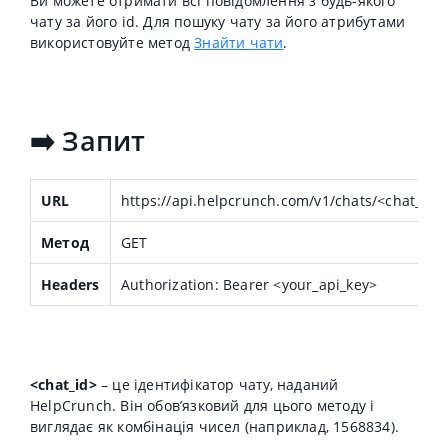
Ви можете отримати всі повідомлення з будь-якого
чату за його id. Для пошуку чату за його атрибутами
використовуйте метод
Знайти чати
.
➡️ Запит
URL
https://api.helpcrunch.com/v1/chats/<chat_id
Метод
GET
Headers
Authorization: Bearer <your_api_key>
<chat_id>
– це ідентифікатор чату, наданий
HelpCrunch. Він обов’язковий для цього методу і
виглядає як комбінація чисел (наприклад, 1568834).