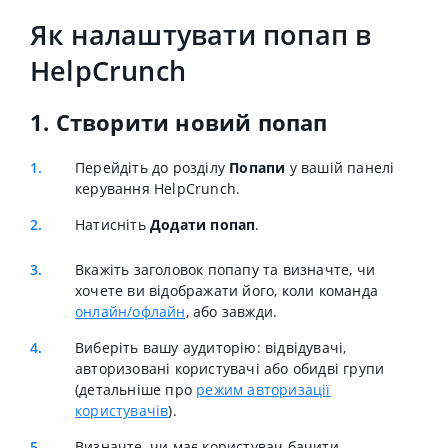
Як налаштувати попап в
HelpCrunch
1. Створити новий попап
Перейдіть до розділу
Попапи
у вашій панелі
керування HelpCrunch.
Натисніть
Додати попап
.
Вкажіть заголовок попапу та визначте, чи
хочете ви відображати його, коли команда
онлайн/офлайн
, або завжди.
Виберіть вашу аудиторію: відвідувачі,
авторизовані користувачі або обидві групи
(детальніше про
режим авторизації
користувачів
).
Визначте, чи має користувач бачити