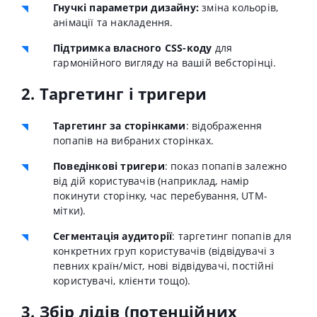
Гнучкі параметри дизайну:
зміна кольорів,
анімації та накладення.
Підтримка власного CSS-коду
для
гармонійного вигляду на вашій вебсторінці.
2. Таргетинг і тригери
Таргетинг за сторінками
: відображення
попапів на вибраних сторінках.
Поведінкові тригери
: показ попапів залежно
від дій користувачів (наприклад, намір
покинути сторінку, час перебування, UTM-
мітки).
Сегментація аудиторії
: таргетинг попапів для
конкретних груп користувачів (відвідувачі з
певних країн/міст, нові відвідувачі, постійні
користувачі, клієнти тощо).
3. Збір лідів (потенційних