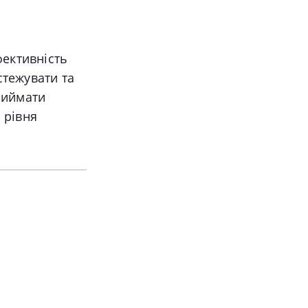
фективність
стежувати та
риймати
 рівня