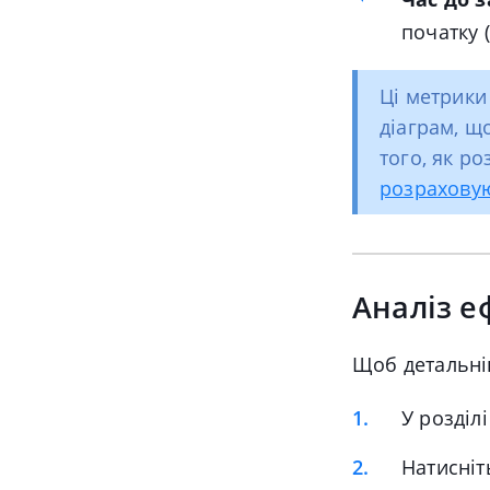
початку 
Ці метрики
діаграм, щ
того, як ро
розраховую
Аналіз е
Щоб детальніш
У розділ
Натисніт