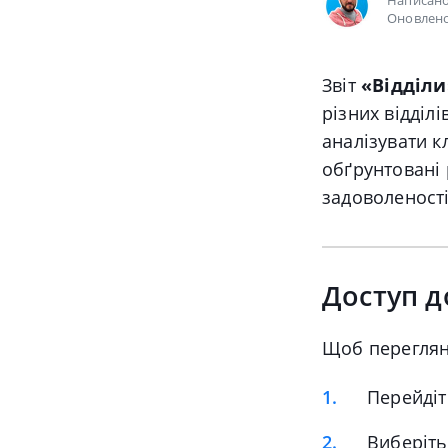
Написан
Оновлено
Звіт
«Відділи
різних відділ
аналізувати 
обґрунтовані 
задоволеності 
Доступ д
Щоб перегля
Перейдіт
Виберіт