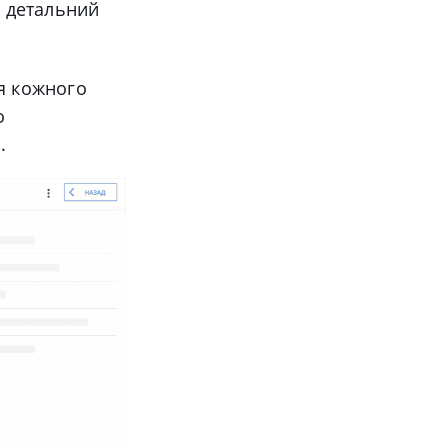
и детальний
ня кожного
о
.