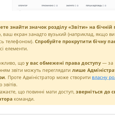
те знайти значок розділу «Звіти» на бічній 
, ваш екран занадто вузький (наприклад, якщо ви
сь телефоном).
Спробуйте прокрутити бічну па
сі елементи.
можливо, що
у вас обмежені права доступу
— за
ням звіти можуть переглядати
лише Адміністра
ри
. Проте Адміністратор може створити
власну ро
 звітів.
ажаєте, що повинні мати доступ,
зверніться до с
атора
команди.