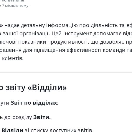
о
Konstantine
 7 місяців тому
»
надає детальну інформацію про діяльність та е
ів вашої організації. Цей інструмент допомагає від
ключові показники продуктивності, що дозволяє п
рішення для підвищення ефективності команди та
клієнтів.
о звіту «Відділи»
нути
Звіт по відділах
:
ь до розділу
Звіти.
ь
Відділи
зі списку доступних звітів.