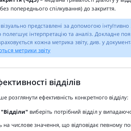
(без попереднього спілкування) до закриття.
 візуально представлені за допомогою інтуїтивно
о полегшує інтерпретацію та аналіз. Докладне по
зраховується кожна метрика звіту, див. у документ
ться метрики звіту
фективності відділів
е розглянути ефективність конкретного відділу:
і
"Відділи"
виберіть потрібний відділ у випадаюч
ь на числове значення, що відповідає певному п