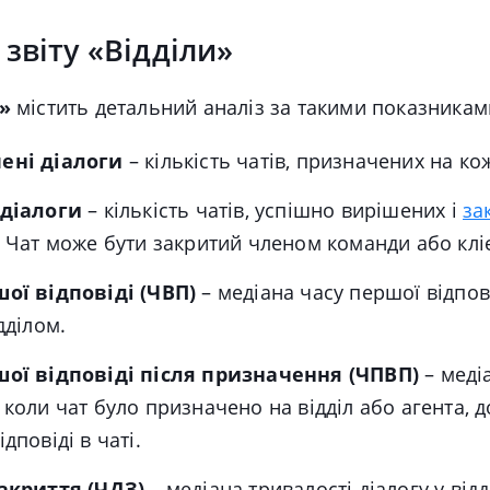
звіту «Відділи»
»
містить детальний аналіз за такими показникам
ені діалоги
– кількість чатів, призначених на кож
 діалоги
– кількість чатів, успішно вирішених і
за
. Чат може бути закритий членом команди або клі
ої відповіді (ЧВП)
– м
едіана часу першої відпов
дділом.
шої відповіді після призначення (ЧПВП)
– м
еді
 коли чат було призначено на відділ або агента, 
дповіді в чаті.
закриття (ЧДЗ)
– м
едіана тривалості діалогу у відд