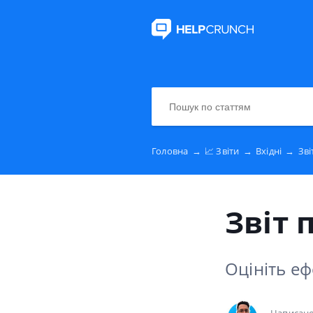
Головна
→
📈 Звіти
→
Вхідні
→
Зві
Звіт 
Оцініть еф