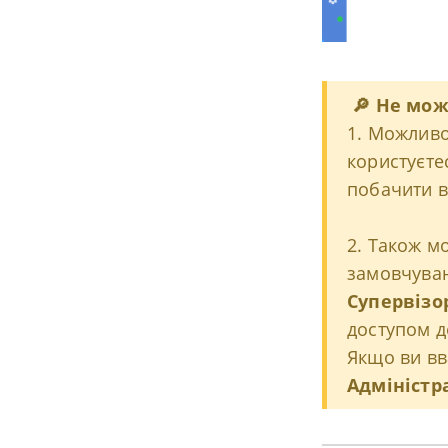
🔎
Не може
1. Можливо
користуєте
побачити в
2. Також 
замовчуван
Суперв
ізо
доступом до
Якщо ви вв
Адміністр