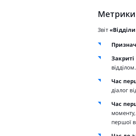
Метрики 
Звіт
«Відділи
Признач
Закриті
відділом
Час перш
діалог ві
Час пер
моменту,
першої ві
Час до 