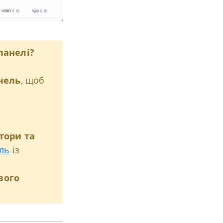
панелі?
нель
, щоб
тори та
ль
із
вого