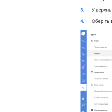
У верхнь
Оберіть