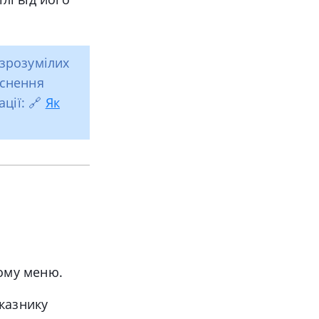
 зрозумілих
яснення
ації: 🔗
Як
ому меню.
оказнику