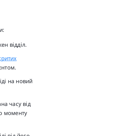
и:
ен відділ.
критих
єнтом.
іді на новий
ана часу від
до моменту
ілі від його